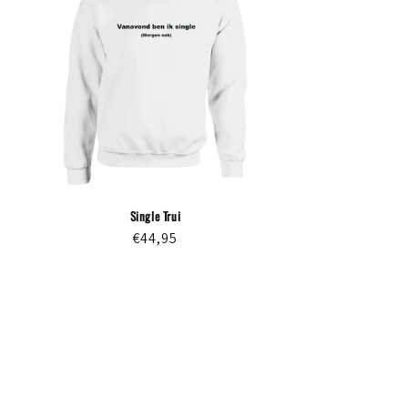
Single Trui
Normale
€44,95
prijs