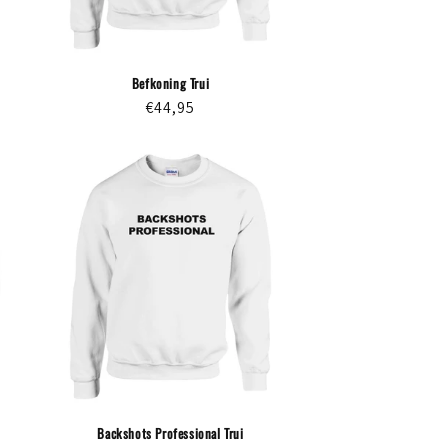
Befkoning Trui
Normale
€44,95
prijs
Backshots Professional Trui