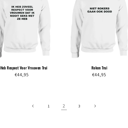
 Heb Respect Voor Vrouwen Trui
Roken Trui
Normale
€44,95
Normale
€44,95
prijs
prijs
2
1
3