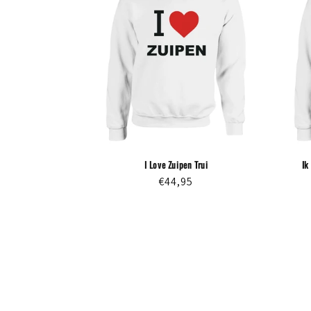
I Love Zuipen Trui
Ik
Normale
€44,95
prijs