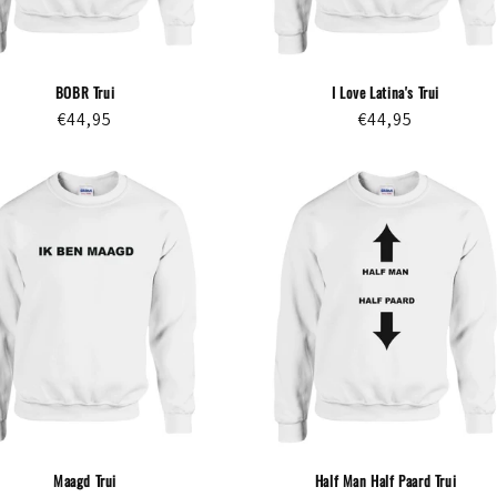
BOBR Trui
I Love Latina's Trui
Normale
€44,95
Normale
€44,95
prijs
prijs
Maagd Trui
Half Man Half Paard Trui