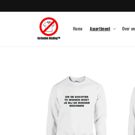
Meteen
naar de
content
Home
Assortiment
Over on