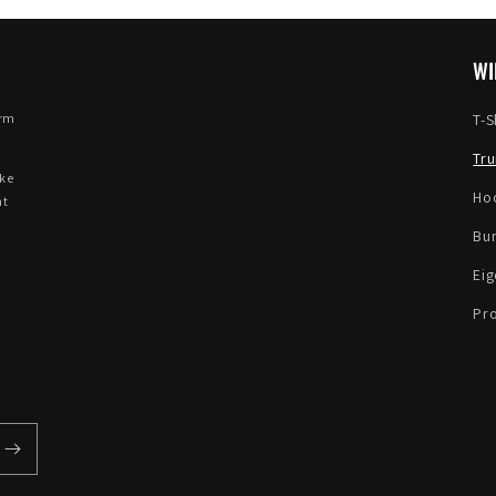
WI
orm
T-S
Tru
eke
Ho
nt
Bu
Ei
Pr