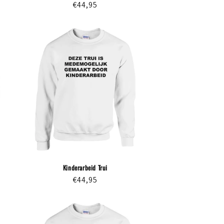
Normale
€44,95
prijs
Kinderarbeid Trui
Normale
€44,95
prijs