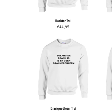
Dochter Trui
Normale
€44,95
prijs
Drankprobleem Trui