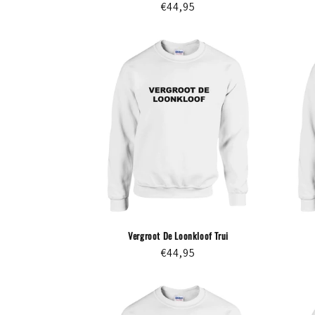
Normale
€44,95
prijs
Vergroot De Loonkloof Trui
Normale
€44,95
prijs