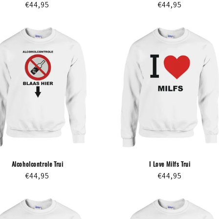
Normale
€44,95
Normale
€44,95
prijs
prijs
Alcoholcontrole Trui
I Love Milfs Trui
Normale
€44,95
Normale
€44,95
prijs
prijs