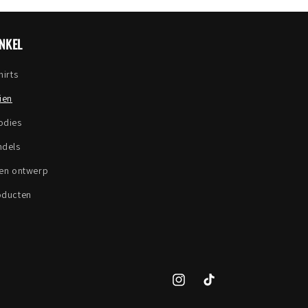
NKEL
hirts
ien
odies
ndels
gen ontwerp
oducten
Instagram
TikTok