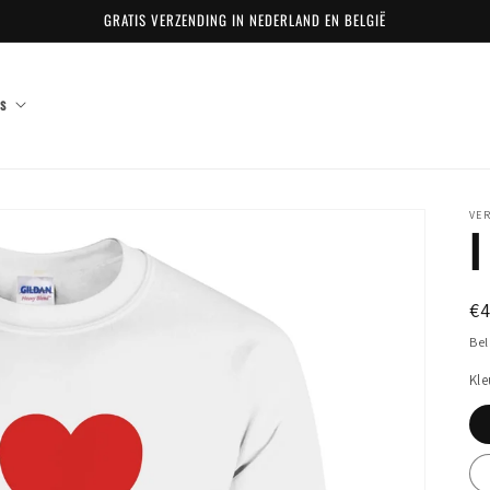
GRATIS VERZENDING IN NEDERLAND EN BELGIË
s
VE
I
N
€
pr
Bel
Kle