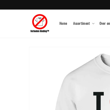
Meteen
naar de
content
Home
Assortiment
Over on
Ga direct naar
productinformatie