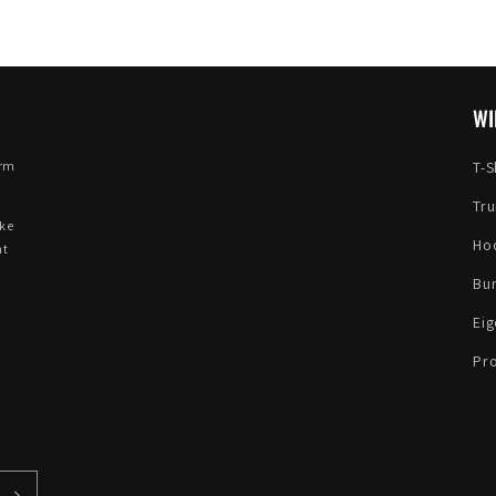
WI
orm
T-S
Tru
eke
Ho
nt
Bu
Ei
Pr