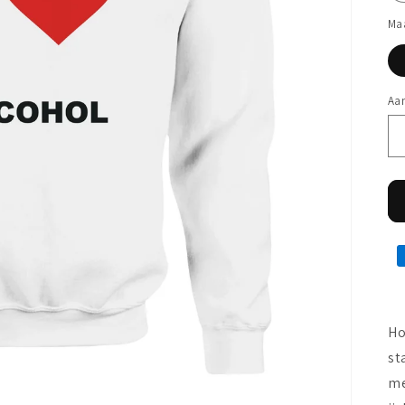
Ma
Aan
Ho
st
me