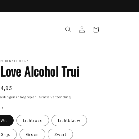
Inloggen
Winkelwagen
RBODENKLEDING™
 Love Alcohol Trui
ormale
44,95
ijs
astingen inbegrepen. Gratis verzending.
ur
Wit
Lichtroze
Lichtblauw
Grijs
Groen
Zwart