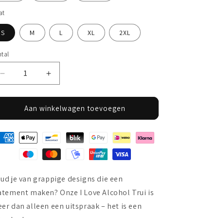
at
S
M
L
XL
2XL
tal
Aantal
Aantal
verlagen
verhogen
voor
voor
I
I
Aan winkelwagen toevoegen
Love
Love
Alcohol
Alcohol
Trui
Trui
ud je van grappige designs die een
atement maken? Onze I Love Alcohol Trui is
er dan alleen een uitspraak – het is een