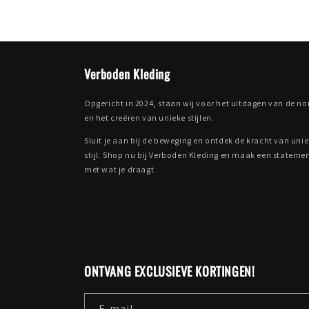
Verboden Kleding
Opgericht in 2024, staan wij voor het uitdagen van de n
en het creëren van unieke stijlen.
Sluit je aan bij de beweging en ontdek de kracht van uni
stijl. Shop nu bij Verboden Kleding en maak een stateme
met wat je draagt.
ONTVANG EXCLUSIEVE KORTINGEN!
E‑mail