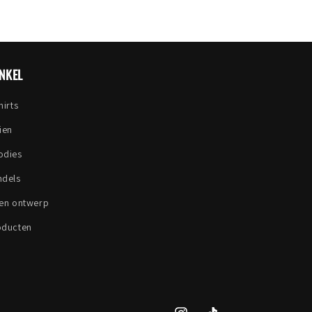
NKEL
hirts
ien
odies
ndels
gen ontwerp
oducten